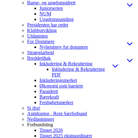
Barne- og ungdomsidrett
Juniorserien
NUM
Ungdomssamling
Presidenten har ordet
Klubbutvikling
Utdanning
For Dommere
Nyhetsbrev for dommere
Strategiarbeid
Breddetiltak
Inkludering & Rekruttering
Inkludering & Rekruttering
PDF
Inkluderingsmerket
Økonomi som barriere
Paraidrett
Bærekraft
Ferdighetsmerker
Si ifra!
Antidoping - Rent Særforbund
Nedlastninger
Forbundsting
Tinget 2026
Tinget 2025 ekstraordinært