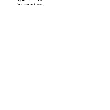
Org.nr. 971483954
Personvernerklæring