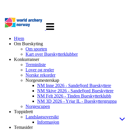
Veksle
navigasjon
Hjem
Om Bueskyting
Om sporten
Kart over Bueskytterklubber
Konkurranser
Terminliste
Lover og regler
Norske rekorder
Norgesmesterskap
NM Inne 2026 - Sandefjord Bueskyttere
NM Skive 2026 - Sandefjord Bueskyttere
NM Felt 2026 - Tinden Bueskytterklubb
NM 3D 2026 - Yrjar IL - Bueskyttergruppa
Norgescupen
Toppidrett
Landslagsoversikt
Informasjon
Temasider