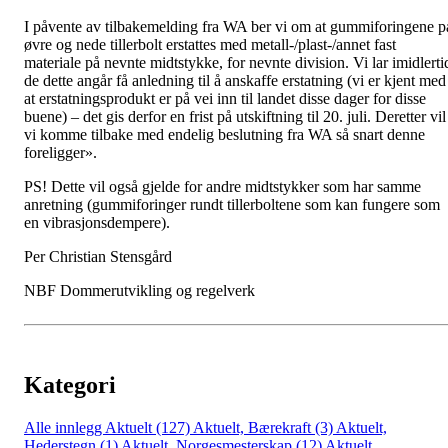
I påvente av tilbakemelding fra WA ber vi om at gummiforingene p
øvre og nede tillerbolt erstattes med metall-/plast-/annet fast
materiale på nevnte midtstykke, for nevnte division. Vi lar imidlerti
de dette angår få anledning til å anskaffe erstatning (vi er kjent med
at erstatningsprodukt er på vei inn til landet disse dager for disse
buene) – det gis derfor en frist på utskiftning til 20. juli. Deretter vil
vi komme tilbake med endelig beslutning fra WA så snart denne
foreligger».
PS! Dette vil også gjelde for andre midtstykker som har samme
anretning (gummiforinger rundt tillerboltene som kan fungere som
en vibrasjonsdempere).
Per Christian Stensgård
NBF Dommerutvikling og regelverk
Kategori
Alle innlegg
Aktuelt (127)
Aktuelt, Bærekraft (3)
Aktuelt,
Hederstegn (1)
Aktuelt, Norgesmesterskap (12)
Aktuelt,