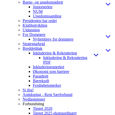
Barne- og ungdomsidrett
Juniorserien
NUM
Ungdomssamling
Presidenten har ordet
Klubbutvikling
Utdanning
For Dommere
Nyhetsbrev for dommere
Strategiarbeid
Breddetiltak
Inkludering & Rekruttering
Inkludering & Rekruttering
PDF
Inkluderingsmerket
Økonomi som barriere
Paraidrett
Bærekraft
Ferdighetsmerker
Si ifra!
Antidoping - Rent Særforbund
Nedlastninger
Forbundsting
Tinget 2026
Tinget 2025 ekstraordinært