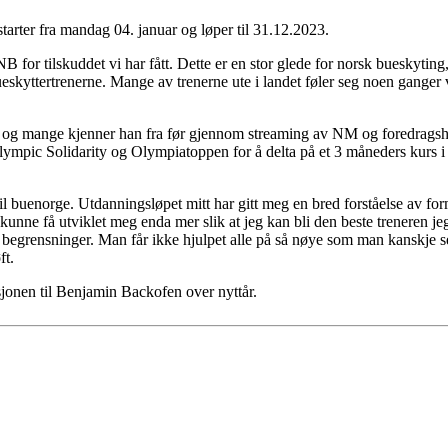
 starter fra mandag 04. januar og løper til 31.12.2023.
B for tilskuddet vi har fått. Dette er en stor glede for norsk bueskytin
eskyttertrenerne. Mange av trenerne ute i landet føler seg noen ganger vel
et, og mange kjenner han fra før gjennom streaming av NM og foredrags
ra Olympic Solidarity og Olympiatoppen for å delta på et 3 måneders kur
 til buenorge. Utdanningsløpet mitt har gitt meg en bred forståelse av f
 kunne få utviklet meg enda mer slik at jeg kan bli den beste treneren je
e begrensninger. Man får ikke hjulpet alle på så nøye som man kanskje ser
ft.
jonen til Benjamin Backofen over nyttår.