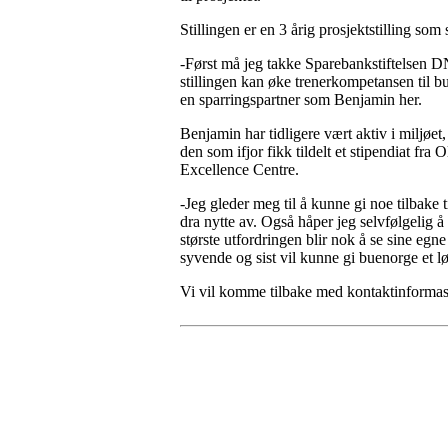
Stillingen er en 3 årig prosjektstilling som
-Først må jeg takke Sparebankstiftelsen DN
stillingen kan øke trenerkompetansen til bu
en sparringspartner som Benjamin her.
Benjamin har tidligere vært aktiv i miljø
den som ifjor fikk tildelt et stipendiat f
Excellence Centre.
-Jeg gleder meg til å kunne gi noe tilbake
dra nytte av. Også håper jeg selvfølgelig å
største utfordringen blir nok å se sine egn
syvende og sist vil kunne gi buenorge et lø
Vi vil komme tilbake med kontaktinformas