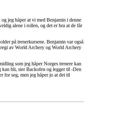
g, og jeg håper at vi med Benjamin i denne
dig alene i rollen, og det er bra at de får
holder på trenerkursene. Benjamin var også
s i regi av World Archery og World Archery
ormidling som jeg håper Norges trenere kan
g kan bli, sier Backofen og legger til -Den
 for seg, men jeg håper jo at det til