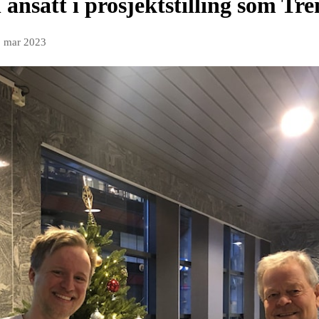
nsatt i prosjektstilling som Tre
. mar 2023