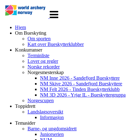
Veksle
navigasjon
Hjem
Om Bueskyting
Om sporten
Kart over Bueskytterklubber
Konkurranser
Terminliste
Lover og regler
Norske rekorder
Norgesmesterskap
NM Inne 2026 - Sandefjord Bueskyttere
NM Skive 2026 - Sandefjord Bueskyttere
NM Felt 2026 - Tinden Bueskytterklubb
NM 3D 2026 - Yrjar IL - Bueskyttergruppa
Norgescupen
Toppidrett
Landslagsoversikt
Informasjon
Temasider
Barne- og ungdomsidrett
Juniorserien
NUM