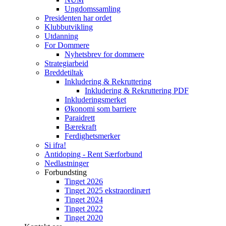
Ungdomssamling
Presidenten har ordet
Klubbutvikling
Utdanning
For Dommere
Nyhetsbrev for dommere
Strategiarbeid
Breddetiltak
Inkludering & Rekruttering
Inkludering & Rekruttering PDF
Inkluderingsmerket
Økonomi som barriere
Paraidrett
Bærekraft
Ferdighetsmerker
Si ifra!
Antidoping - Rent Særforbund
Nedlastninger
Forbundsting
Tinget 2026
Tinget 2025 ekstraordinært
Tinget 2024
Tinget 2022
Tinget 2020