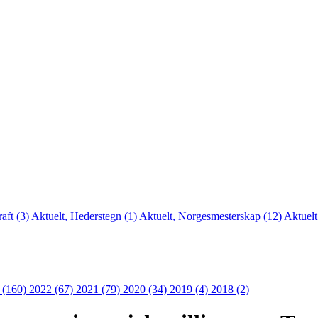
aft (3)
Aktuelt, Hederstegn (1)
Aktuelt, Norgesmesterskap (12)
Aktuelt
 (160)
2022 (67)
2021 (79)
2020 (34)
2019 (4)
2018 (2)