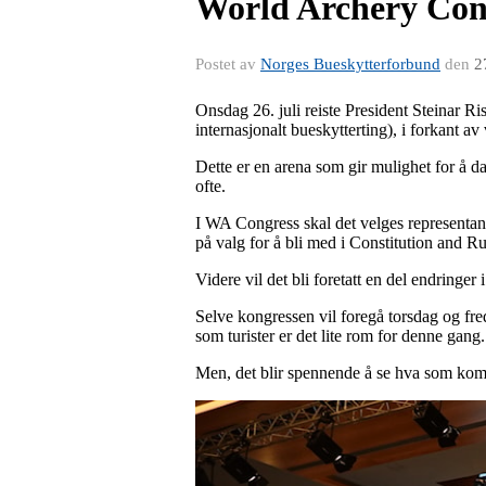
World Archery Con
Postet av
Norges Bueskytterforbund
den
2
Onsdag 26. juli reiste President Steinar R
internasjonalt bueskytterting), i forkant a
Dette er en arena som gir mulighet for å 
ofte.
I WA Congress skal det velges representant
på valg for å bli med i Constitution and Rule
Videre vil det bli foretatt en del endringer
Selve kongressen vil foregå torsdag og fre
som turister er det lite rom for denne gang.
Men, det blir spennende å se hva som komme