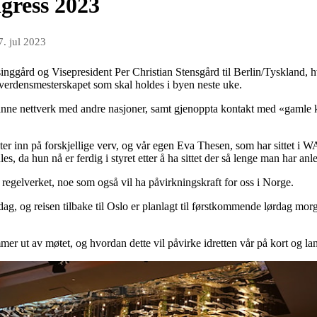
gress 2023
7. jul 2023
isinggård og Visepresident Per Christian Stensgård til Berlin/Tyskland, 
v verdensmesterskapet som skal holdes i byen neste uke.
danne nettverk med andre nasjoner, samt gjenoppta kontakt med «gamle
er inn på forskjellige verv, og vår egen Eva Thesen, som har sittet i 
s, da hun nå er ferdig i styret etter å ha sittet der så lenge man har anle
 i regelverket, noe som også vil ha påvirkningskraft for oss i Norge.
dag, og reisen tilbake til Oslo er planlagt til førstkommende lørdag mor
r ut av møtet, og hvordan dette vil påvirke idretten vår på kort og lan