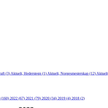
aft (3)
Aktuelt, Hederstegn (1)
Aktuelt, Norgesmesterskap (12)
Aktuelt
 (160)
2022 (67)
2021 (79)
2020 (34)
2019 (4)
2018 (2)