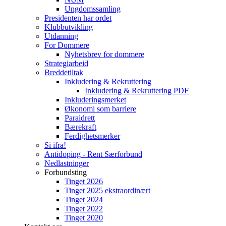
Ungdomssamling
Presidenten har ordet
Klubbutvikling
Utdanning
For Dommere
Nyhetsbrev for dommere
Strategiarbeid
Breddetiltak
Inkludering & Rekruttering
Inkludering & Rekruttering PDF
Inkluderingsmerket
Økonomi som barriere
Paraidrett
Bærekraft
Ferdighetsmerker
Si ifra!
Antidoping - Rent Særforbund
Nedlastninger
Forbundsting
Tinget 2026
Tinget 2025 ekstraordinært
Tinget 2024
Tinget 2022
Tinget 2020