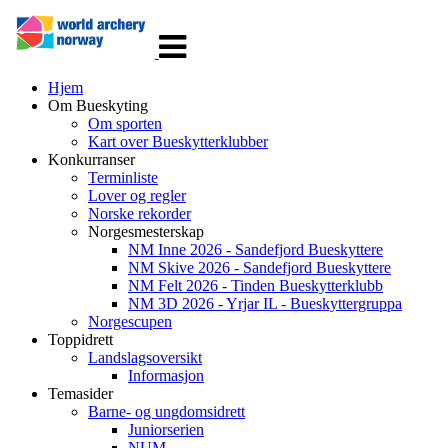
Veksle
navigasjon
Hjem
Om Bueskyting
Om sporten
Kart over Bueskytterklubber
Konkurranser
Terminliste
Lover og regler
Norske rekorder
Norgesmesterskap
NM Inne 2026 - Sandefjord Bueskyttere
NM Skive 2026 - Sandefjord Bueskyttere
NM Felt 2026 - Tinden Bueskytterklubb
NM 3D 2026 - Yrjar IL - Bueskyttergruppa
Norgescupen
Toppidrett
Landslagsoversikt
Informasjon
Temasider
Barne- og ungdomsidrett
Juniorserien
NUM