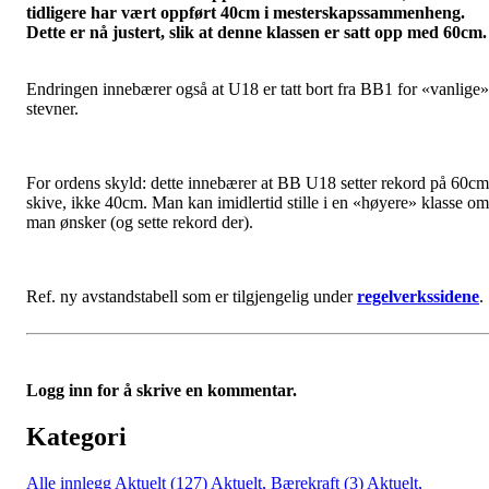
tidligere har vært oppført 40cm i mesterskapssammenheng.
Dette er nå justert, slik at denne klassen er satt opp med 60cm.
Endringen innebærer også at U18 er tatt bort fra BB1 for «vanlige»
stevner.
For ordens skyld: dette innebærer at BB U18 setter rekord på 60cm
skive, ikke 40cm. Man kan imidlertid stille i en «høyere» klasse om
man ønsker (og sette rekord der).
Ref. ny avstandstabell som er tilgjengelig under
regelverkssidene
.
Logg inn for å skrive en kommentar.
Kategori
Alle innlegg
Aktuelt (127)
Aktuelt, Bærekraft (3)
Aktuelt,