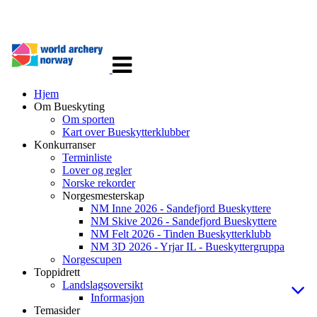
Veksle
navigasjon
Hjem
Om Bueskyting
Om sporten
Kart over Bueskytterklubber
Konkurranser
Terminliste
Lover og regler
Norske rekorder
Norgesmesterskap
NM Inne 2026 - Sandefjord Bueskyttere
NM Skive 2026 - Sandefjord Bueskyttere
NM Felt 2026 - Tinden Bueskytterklubb
NM 3D 2026 - Yrjar IL - Bueskyttergruppa
Norgescupen
Toppidrett
Landslagsoversikt
Informasjon
Temasider