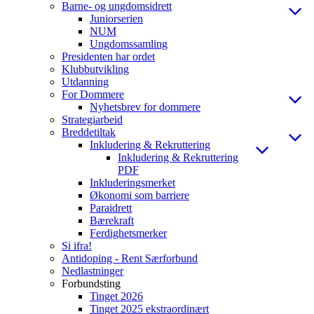
Barne- og ungdomsidrett
Juniorserien
NUM
Ungdomssamling
Presidenten har ordet
Klubbutvikling
Utdanning
For Dommere
Nyhetsbrev for dommere
Strategiarbeid
Breddetiltak
Inkludering & Rekruttering
Inkludering & Rekruttering
PDF
Inkluderingsmerket
Økonomi som barriere
Paraidrett
Bærekraft
Ferdighetsmerker
Si ifra!
Antidoping - Rent Særforbund
Nedlastninger
Forbundsting
Tinget 2026
Tinget 2025 ekstraordinært