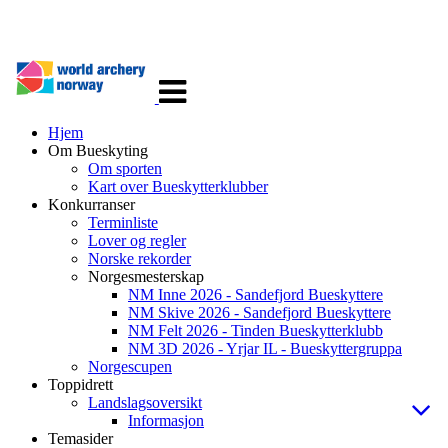
Veksle
navigasjon
Hjem
Om Bueskyting
Om sporten
Kart over Bueskytterklubber
Konkurranser
Terminliste
Lover og regler
Norske rekorder
Norgesmesterskap
NM Inne 2026 - Sandefjord Bueskyttere
NM Skive 2026 - Sandefjord Bueskyttere
NM Felt 2026 - Tinden Bueskytterklubb
NM 3D 2026 - Yrjar IL - Bueskyttergruppa
Norgescupen
Toppidrett
Landslagsoversikt
Informasjon
Temasider