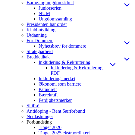
Barne- og ungdomsidrett
Juniorserien
NUM
Ungdomssamling
Presidenten har ordet
Klubbutvikling
Utdanning
For Dommere
Nyhetsbrev for dommere
Strategiarbeid
Breddetiltak
Inkludering & Rekruttering
Inkludering & Rekruttering
PDF
Inkluderingsmerket
Økonomi som barriere
Paraidrett
Bærekraft
Ferdighetsmerker
Si ifra!
Antidoping - Rent Særforbund
Nedlastninger
Forbundsting
Tinget 2026
Tinget 2025 ekstraordinært