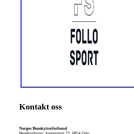
Kontakt oss
Norges Bueskytterforbund
Besøksadresse: Sognsveien 73, 0854
Oslo