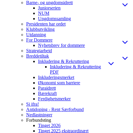
Barne- og ungdomsidrett
Juniorserien
NUM
Ungdomssamling
Presidenten har ordet
Klubbutvikling
Utdanning
For Dommere
Nyhetsbrev for dommere
Strategiarbeid
Breddetiltak
Inkludering & Rekruttering
Inkludering & Rekruttering
PDF
Inkluderingsmerket
Økonomi som barriere
Paraidrett
Bærekraft
Ferdighetsmerker
Si ifra!
Antidoping - Rent Særforbund
Nedlastninger
Forbundsting
Tinget 2026
Tinget 2025 ekstraordinært