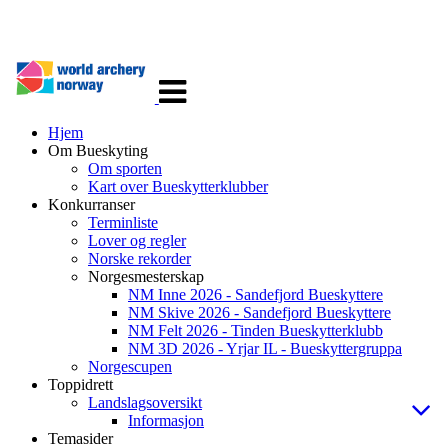
Veksle
navigasjon
Hjem
Om Bueskyting
Om sporten
Kart over Bueskytterklubber
Konkurranser
Terminliste
Lover og regler
Norske rekorder
Norgesmesterskap
NM Inne 2026 - Sandefjord Bueskyttere
NM Skive 2026 - Sandefjord Bueskyttere
NM Felt 2026 - Tinden Bueskytterklubb
NM 3D 2026 - Yrjar IL - Bueskyttergruppa
Norgescupen
Toppidrett
Landslagsoversikt
Informasjon
Temasider