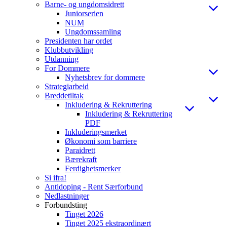
Barne- og ungdomsidrett
Juniorserien
NUM
Ungdomssamling
Presidenten har ordet
Klubbutvikling
Utdanning
For Dommere
Nyhetsbrev for dommere
Strategiarbeid
Breddetiltak
Inkludering & Rekruttering
Inkludering & Rekruttering
PDF
Inkluderingsmerket
Økonomi som barriere
Paraidrett
Bærekraft
Ferdighetsmerker
Si ifra!
Antidoping - Rent Særforbund
Nedlastninger
Forbundsting
Tinget 2026
Tinget 2025 ekstraordinært