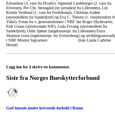
Edvardsen (3. vara fra Hvaler), Sigmund Lindeberget (2. vara fra
Elverum), Per Chr. Stensgård (ny president fra Lillestrøm), Lin
Kristin Vestlund (1. vara fra Fredrikstad), Christian Amble
(styremedlem fra Sandefjord) og Eva C. Thesen (1. visepresident fr
Vidar). Foran fra v. generalsekretær i NBF Jan Roger Skyttesæter,
Erik Unaas (styrekontakt NIF), Laila Fevang (styremedlem fra
Sandefjord), Odin Sjøtun (ungdomsrepr. fra Lillestrøm) Enya
Skamsar (vara ungdomsrepr. fra Sverresborg) og utviklingsansvarli
i NBF Morten Sigvartsen. (foto Linda Cathrine
Herud)
Logg inn for å skrive en kommentar.
Siste fra Norges Bueskytterforbund
God innsats under krevende forhold i Roma