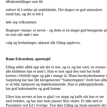
tilbakemeldinger som får
enhver til å trekke på smilebåndet. Det skapes en god atmosfære
rundt han, og det er lett å
føle seg velkommen.
Begrepet «bauta» er nevnt – og dette er en meget god betegnelse p
en som står støtt i sine
valg og beslutninger, akkurat slik Elling oppleves.
Rune Edvardsen, sportssjef
Elling stiller alltid opp når det er noe, og er, og har vært, en ressurs 
alle klubbene han er med i. Han er nok også den som har holdt
kretsen i Østfold oppe og gått i mange år. Blant bueskytterdamene i
Sarpsborg har han fått klengenavnet “Sukkertoppen” fordi han allti
er så blid, hjelpsom og imøtekommende. Han er pliktoppfyllende,
har god hukommelse og godt humør.
Ellers kan nevnes at han er glad i en stopp og kaffe når han er ute
med bobilen, og har sine faste plasser flere steder. Et slikt sted er
Parsetjærn ved Ed i Sverige. Tror ikke Elling og Jorun passerer der