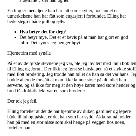
å dømme”, sier han og ler.
En ting er medaljene han har tatt som skytter, noe annet er
utmerkelsene han har fått som engasjert i forbundet. Elling har
hederstegn i både gull og sølv.
Hva betyr det for deg?
Det betyr mye. Det er et bevis på at man har gjort en god
jobb. Det synes jeg henger høyt.
Hjernetrim med synåla
På et av de første stevnene jeg var, ble jeg invitert med inn i bobile
til Elling og Jorun. Der fikk jeg først se barskapet, så et stykke stoff
med flott brodering. Jeg trodde han tullet da han sa det var hans. Je
hadde allerede forstått at man ikke kunne stole på alt tullet han
serverte, og så ikke for meg at den høye karen med store hender og
bred Østfold-dialekt var en som broderte.
Der tok jeg feil.
Elling forteller at det de har hjemme av duker, gardiner og løpere
både til jul og påske, er det han som har sydd. Akkurat nå holder
han på med en stor nisse som skal henge på veggen hos noen,
forteller han.