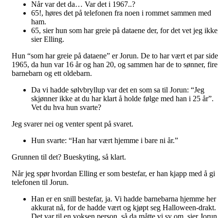
Når var det da… Var det i 1967..?
65!, høres det på telefonen fra noen i rommet sammen med
ham.
65, sier hun som har greie på dataene der, for det vet jeg ikke
sier Elling.
Hun “som har greie på dataene” er Jorun. De to har vært et par sid
1965, da hun var 16 år og han 20, og sammen har de to sønner, fire
barnebarn og ett oldebarn.
Da vi hadde sølvbryllup var det en som sa til Jorun: “Jeg
skjønner ikke at du har klart å holde følge med han i 25 år”.
Vet du hva hun svarte?
Jeg svarer nei og venter spent på svaret.
Hun svarte: “Han har vært hjemme i bare ni år.”
Grunnen til det? Bueskyting, så klart.
Når jeg spør hvordan Elling er som bestefar, er han kjapp med å gi
telefonen til Jorun.
Han er en snill bestefar, ja. Vi hadde barnebarna hjemme her
akkurat nå, for de hadde vært og kjøpt seg Halloween-drakt.
Det var til en voksen person, så da måtte vi sy om, sier Jorun