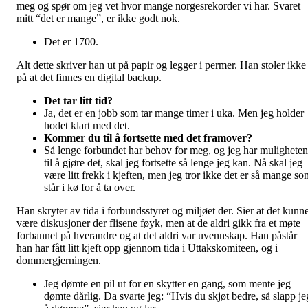
meg og spør om jeg vet hvor mange norgesrekorder vi har. Svaret
mitt “det er mange”, er ikke godt nok.
Det er 1700.
Alt dette skriver han ut på papir og legger i permer. Han stoler ikke
på at det finnes en digital backup.
Det tar litt tid?
Ja, det er en jobb som tar mange timer i uka. Men jeg holder
hodet klart med det.
Kommer du til å fortsette med det framover?
Så lenge forbundet har behov for meg, og jeg har muligheten
til å gjøre det, skal jeg fortsette så lenge jeg kan. Nå skal jeg
være litt frekk i kjeften, men jeg tror ikke det er så mange so
står i kø for å ta over.
Han skryter av tida i forbundsstyret og miljøet der. Sier at det kunn
være diskusjoner der flisene føyk, men at de aldri gikk fra et møte
forbannet på hverandre og at det aldri var uvennskap. Han påstår
han har fått litt kjeft opp gjennom tida i Uttakskomiteen, og i
dommergjerningen.
Jeg dømte en pil ut for en skytter en gang, som mente jeg
dømte dårlig. Da svarte jeg: “Hvis du skjøt bedre, så slapp je