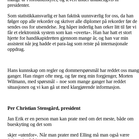
presidenter.
Som statistikkansvarlig er han faktisk uunnværlig for oss, da han
følger opp alle rekorder og skriver alle diplomer på rekorder før de
sendes oss for utsendelse. Jeg håper inderlig han orker litt til før vi
får et elektronisk system som kan «overta». Han har hatt et stort
hjerte for handikapidretten gjennom mange år, og han var min
assistent når jeg hadde et para-lag som reiste på internasjonale
oppdrag.
Hans kunnskap om regler og dommerspørsmål har reddet oss man
ganger. Han ringer ofte meg, og før meg min forgjenger, Morten
Wilmann, med spørsmål – noe som mange ganger har reddet
situasjonen og vi kan gå ut med klargjørende informasjon.
Per Christian Stensgård, president
Jan Erik er en person man kan prate med om det meste, både om
bueskyting og det som
skjer «utenfor». Når man prater med Elling må man også være