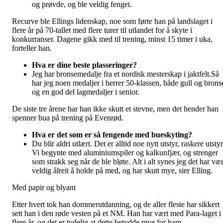
og prøvde, og ble veldig fenget.
Recurve ble Ellings lidenskap, noe som førte han på landslaget i
flere år på 70-tallet med flere turer til utlandet for å skyte i
konkurranser. Dagene gikk med til trening, minst 15 timer i uka,
forteller han.
Hva er dine beste plasseringer?
Jeg har bronsemedalje fra et nordisk mesterskap i jaktfelt.Så
har jeg noen medaljer i herrer 50-klassen, både gull og brons
og en god del lagmedaljer i senior.
De siste tre årene har han ikke skutt et stevne, men det hender han
spenner bua på trening på Evenrød.
Hva er det som er så fengende med bueskyting?
Du blir aldri utlært. Det er alltid noe nytt utstyr, raskere utstyr
Vi begynte med aluminiumspiler og kalkunfjær, og strenger
som strakk seg når de ble bløte. Alt i alt synes jeg det har vær
veldig ålreit å holde på med, og har skutt mye, sier Elling.
Med papir og blyant
Etter hvert tok han dommerutdanning, og de aller fleste har sikkert
sett han i den røde vesten på et NM. Han har vært med Para-laget i
flere år, og det er tydelig at dette betydde mye for ham.