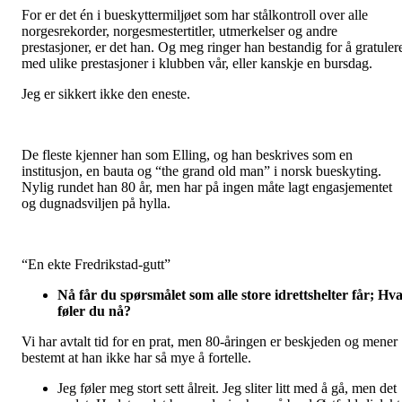
For er det én i bueskyttermiljøet som har stålkontroll over alle
norgesrekorder, norgesmestertitler, utmerkelser og andre
prestasjoner, er det han. Og meg ringer han bestandig for å gratuler
med ulike prestasjoner i klubben vår, eller kanskje en bursdag.
Jeg er sikkert ikke den eneste.
De fleste kjenner han som Elling, og han beskrives som en
institusjon, en bauta og “the grand old man” i norsk bueskyting.
Nylig rundet han 80 år, men har på ingen måte lagt engasjementet
og dugnadsviljen på hylla.
“En ekte Fredrikstad-gutt”
Nå får du spørsmålet som alle store idrettshelter får; Hv
føler du nå?
Vi har avtalt tid for en prat, men 80-åringen er beskjeden og mener
bestemt at han ikke har så mye å fortelle.
Jeg føler meg stort sett ålreit. Jeg sliter litt med å gå, men det