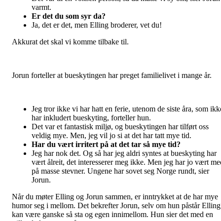
varmt.
Er det du som syr da?
Ja, det er det, men Elling broderer, vet du!
Akkurat det skal vi komme tilbake til.
Jorun forteller at bueskytingen har preget familielivet i mange år.
Jeg tror ikke vi har hatt en ferie, utenom de siste åra, som ikk
har inkludert bueskyting, forteller hun.
Det var et fantastisk miljø, og bueskytingen har tilført oss
veldig mye. Men, jeg vil jo si at det har tatt mye tid.
Har du vært irritert på at det tar så mye tid?
Jeg har nok det. Og så har jeg aldri syntes at bueskyting har
vært ålreit, det interesserer meg ikke. Men jeg har jo vært me
på masse stevner. Ungene har sovet seg Norge rundt, sier
Jorun.
Når du møter Elling og Jorun sammen, er inntrykket at de har mye
humor seg i mellom. Det bekrefter Jorun, selv om hun påstår Elling
kan være ganske så sta og egen innimellom. Hun sier det med en