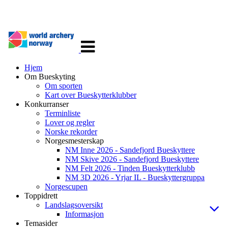
Veksle
navigasjon
Hjem
Om Bueskyting
Om sporten
Kart over Bueskytterklubber
Konkurranser
Terminliste
Lover og regler
Norske rekorder
Norgesmesterskap
NM Inne 2026 - Sandefjord Bueskyttere
NM Skive 2026 - Sandefjord Bueskyttere
NM Felt 2026 - Tinden Bueskytterklubb
NM 3D 2026 - Yrjar IL - Bueskyttergruppa
Norgescupen
Toppidrett
Landslagsoversikt
Informasjon
Temasider