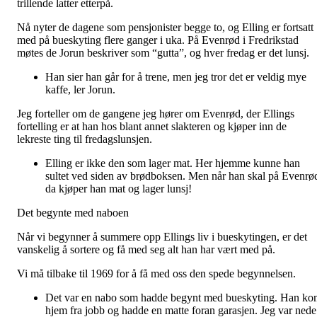
trillende latter etterpå.
Nå nyter de dagene som pensjonister begge to, og Elling er fortsatt
med på bueskyting flere ganger i uka. På Evenrød i Fredrikstad
møtes de Jorun beskriver som “gutta”, og hver fredag er det lunsj.
Han sier han går for å trene, men jeg tror det er veldig mye
kaffe, ler Jorun.
Jeg forteller om de gangene jeg hører om Evenrød, der Ellings
fortelling er at han hos blant annet slakteren og kjøper inn de
lekreste ting til fredagslunsjen.
Elling er ikke den som lager mat. Her hjemme kunne han
sultet ved siden av brødboksen. Men når han skal på Evenrø
da kjøper han mat og lager lunsj!
Det begynte med naboen
Når vi begynner å summere opp Ellings liv i bueskytingen, er det
vanskelig å sortere og få med seg alt han har vært med på.
Vi må tilbake til 1969 for å få med oss den spede begynnelsen.
Det var en nabo som hadde begynt med bueskyting. Han k
hjem fra jobb og hadde en matte foran garasjen. Jeg var nede