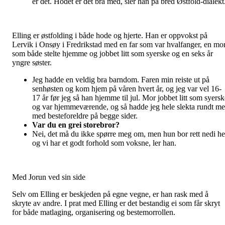
er det. Hodet er det bra med, sier han på bred Østfold-dialekt
Elling er østfolding i både hode og hjerte. Han er oppvokst på
Lervik i Onsøy i Fredrikstad med en far som var hvalfanger, en mo
som både stelte hjemme og jobbet litt som syerske og en seks år
yngre søster.
Jeg hadde en veldig bra barndom. Faren min reiste ut på
senhøsten og kom hjem på våren hvert år, og jeg var vel 16-
17 år før jeg så han hjemme til jul. Mor jobbet litt som syersk
og var hjemmeværende, og så hadde jeg hele slekta rundt m
med besteforeldre på begge sider.
Var du en grei storebror?
Nei, det må du ikke spørre meg om, men hun bor rett nedi he
og vi har et godt forhold som voksne, ler han.
Med Jorun ved sin side
Selv om Elling er beskjeden på egne vegne, er han rask med å
skryte av andre. I prat med Elling er det bestandig ei som får skryt
for både matlaging, organisering og bestemorrollen.