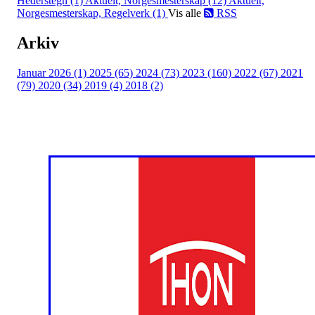
Hederstegn (1)
Aktuelt, Norgesmesterskap (12)
Aktuelt,
Norgesmesterskap, Regelverk (1)
Vis alle
RSS
Arkiv
Januar 2026 (1)
2025 (65)
2024 (73)
2023 (160)
2022 (67)
2021
(79)
2020 (34)
2019 (4)
2018 (2)