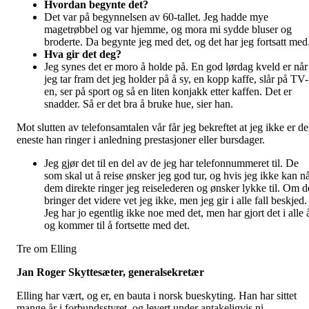
Hvordan begynte det?
Det var på begynnelsen av 60-tallet. Jeg hadde mye
magetrøbbel og var hjemme, og mora mi sydde bluser og
broderte. Da begynte jeg med det, og det har jeg fortsatt med
Hva gir det deg?
Jeg synes det er moro å holde på. En god lørdag kveld er når
jeg tar fram det jeg holder på å sy, en kopp kaffe, slår på TV-
en, ser på sport og så en liten konjakk etter kaffen. Det er
snadder. Så er det bra å bruke hue, sier han.
Mot slutten av telefonsamtalen vår får jeg bekreftet at jeg ikke er d
eneste han ringer i anledning prestasjoner eller bursdager.
Jeg gjør det til en del av de jeg har telefonnummeret til. De
som skal ut å reise ønsker jeg god tur, og hvis jeg ikke kan n
dem direkte ringer jeg reiselederen og ønsker lykke til. Om d
bringer det videre vet jeg ikke, men jeg gir i alle fall beskjed.
Jeg har jo egentlig ikke noe med det, men har gjort det i alle 
og kommer til å fortsette med det.
Tre om Elling
Jan Roger Skyttesæter, generalsekretær
Elling har vært, og er, en bauta i norsk bueskyting. Han har sittet
mange år i forbundsstyret, og levert under antakeligvis ni