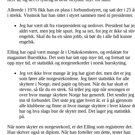
Allerede i 1976 fikk han en plass i forbundsstyret, og satt der i 25 å
i strekk. Visstnok har han sittet i styret sammen med ni presidenter.
Jeg har vært alt fra visepresident og nedover. President har je
aldri vært, men jeg ble spurt. Jeg sa nei, for jeg er ikke så stiv
engelsk. Skal du ha en sånn jobb, så bør du i alle fall kunne
engelsk.
Elling har også vært mange år i Uttakskomiteen, og redaktør for
magasinet Buestikka. Det som har tatt opp mye tid, og fortsatt tar
opp mye tid, er statistikk og norgesrekorder i norsk bueskyting.
Jeg vet ikke hvor mange år jeg har gjort det, men det er jeg
som fører alle norgesrekordene. Jeg fører statistikk for alle
skyttere i Norge, med papir og blyant. Når du har skutt et
stevne, så får du en strek. Så teller jeg opp når sesongen er
over hvor mange skyttere Norge har generelt. Det sender jeg
inn til forbundet. Det siste jeg gjør hvert år, er å gå gjennom
alle klubbene og finne ut hvor mange skyttere i hver klasse d
har og hva slags bue de skyter med. Det lager jeg statistikk
på.
Når noen skyter en norgesrekord, er det Elling som registrerer det.
Han skriver også ut diplom. Når han forteller om dette, tester han