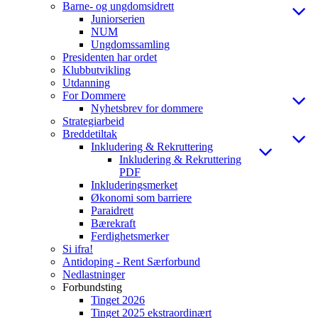
Barne- og ungdomsidrett
Juniorserien
NUM
Ungdomssamling
Presidenten har ordet
Klubbutvikling
Utdanning
For Dommere
Nyhetsbrev for dommere
Strategiarbeid
Breddetiltak
Inkludering & Rekruttering
Inkludering & Rekruttering
PDF
Inkluderingsmerket
Økonomi som barriere
Paraidrett
Bærekraft
Ferdighetsmerker
Si ifra!
Antidoping - Rent Særforbund
Nedlastninger
Forbundsting
Tinget 2026
Tinget 2025 ekstraordinært