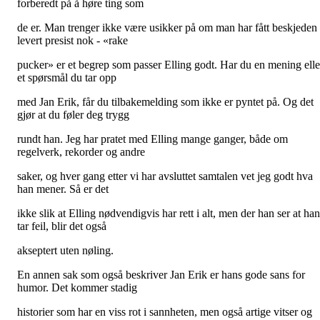
forberedt på å høre ting som
de er. Man trenger ikke være usikker på om man har fått beskjeden
levert presist nok - «rake
pucker» er et begrep som passer Elling godt. Har du en mening elle
et spørsmål du tar opp
med Jan Erik, får du tilbakemelding som ikke er pyntet på. Og det
gjør at du føler deg trygg
rundt han. Jeg har pratet med Elling mange ganger, både om
regelverk, rekorder og andre
saker, og hver gang etter vi har avsluttet samtalen vet jeg godt hva
han mener. Så er det
ikke slik at Elling nødvendigvis har rett i alt, men der han ser at han
tar feil, blir det også
akseptert uten nøling.
En annen sak som også beskriver Jan Erik er hans gode sans for
humor. Det kommer stadig
historier som har en viss rot i sannheten, men også artige vitser og