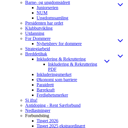
Barne- og ungdomsidrett
Juniorserien
NUM
Ungdomssamling
Presidenten har ordet
Klubbutvikling
Utdanning
For Dommere
Nyhetsbrev for dommere
Strategiarbeid
Breddetiltak
Inkludering & Rekruttering
Inkludering & Rekruttering
PDF
Inkluderingsmerket
Økonomi som barriere
Paraidrett
Bærekraft
Ferdighetsmerker
Si ifra!
Antidoping - Rent Særforbund
Nedlastninger
Forbundsting
Tinget 2026
Tinget 2025 ekstraordinært