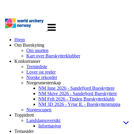
Veksle
navigasjon
Hjem
Om Bueskyting
Om sporten
Kart over Bueskytterklubber
Konkurranser
Terminliste
Lover og regler
Norske rekorder
Norgesmesterskap
NM Inne 2026 - Sandefjord Bueskyttere
NM Skive 2026 - Sandefjord Bueskyttere
NM Felt 2026 - Tinden Bueskytterklubb
NM 3D 2026 - Yrjar IL - Bueskyttergruppa
Norgescupen
Toppidrett
Landslagsoversikt
Informasjon
Temasider