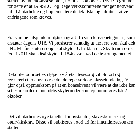
starten av innendørssesongen, f.o.m 21. oktober 2026. Bakgrunnen
for dette er at IANSEO- og Regelverkskomiteene trenger nødvend
tid til å utarbeide og implementere de tekniske og administrative
endringene som kreves.
Fra samme tidspunkt innføres også U15 som klassebetegnelse, som
erstatter dagens U16. Vi presiserer samtidig at utøvere som skal del
i NUM i årets utesesong skal skyte i U15-klassen. Skytterne som er
født i 2011 skal altså skyte i U18-klassen ved dette arrangementet.
Rekorder som settes i løpet av årets utesesong vil bli ført og
registrert etter dagens gjeldende regelverk og klasseinndeling. Vi
gjør også oppmerksom på at en konsekvens vil være at det ikke ka
settes rekorder i innendørs skyterunder som gjennomføres før 21.
oktober.
Det vil utarbeides nye tabeller for avstander, skivestørrelser og
opprykkskrav. Disse vil publiseres i god tid før innendørssesongen
starter.