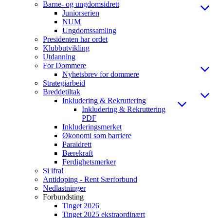
Barne- og ungdomsidrett
Juniorserien
NUM
Ungdomssamling
Presidenten har ordet
Klubbutvikling
Utdanning
For Dommere
Nyhetsbrev for dommere
Strategiarbeid
Breddetiltak
Inkludering & Rekruttering
Inkludering & Rekruttering
PDF
Inkluderingsmerket
Økonomi som barriere
Paraidrett
Bærekraft
Ferdighetsmerker
Si ifra!
Antidoping - Rent Særforbund
Nedlastninger
Forbundsting
Tinget 2026
Tinget 2025 ekstraordinært