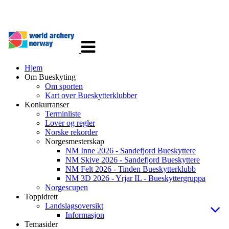
Veksle
navigasjon
Hjem
Om Bueskyting
Om sporten
Kart over Bueskytterklubber
Konkurranser
Terminliste
Lover og regler
Norske rekorder
Norgesmesterskap
NM Inne 2026 - Sandefjord Bueskyttere
NM Skive 2026 - Sandefjord Bueskyttere
NM Felt 2026 - Tinden Bueskytterklubb
NM 3D 2026 - Yrjar IL - Bueskyttergruppa
Norgescupen
Toppidrett
Landslagsoversikt
Informasjon
Temasider