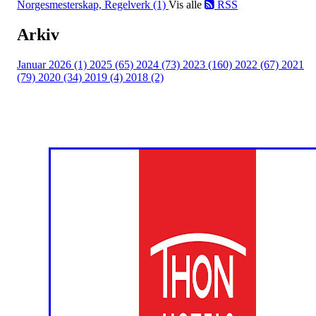
Norgesmesterskap, Regelverk (1)
Vis alle
RSS
Arkiv
Januar 2026 (1)
2025 (65)
2024 (73)
2023 (160)
2022 (67)
2021
(79)
2020 (34)
2019 (4)
2018 (2)