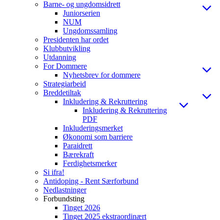
Barne- og ungdomsidrett
Juniorserien
NUM
Ungdomssamling
Presidenten har ordet
Klubbutvikling
Utdanning
For Dommere
Nyhetsbrev for dommere
Strategiarbeid
Breddetiltak
Inkludering & Rekruttering
Inkludering & Rekruttering
PDF
Inkluderingsmerket
Økonomi som barriere
Paraidrett
Bærekraft
Ferdighetsmerker
Si ifra!
Antidoping - Rent Særforbund
Nedlastninger
Forbundsting
Tinget 2026
Tinget 2025 ekstraordinært