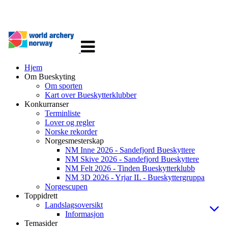
Veksle
navigasjon
Hjem
Om Bueskyting
Om sporten
Kart over Bueskytterklubber
Konkurranser
Terminliste
Lover og regler
Norske rekorder
Norgesmesterskap
NM Inne 2026 - Sandefjord Bueskyttere
NM Skive 2026 - Sandefjord Bueskyttere
NM Felt 2026 - Tinden Bueskytterklubb
NM 3D 2026 - Yrjar IL - Bueskyttergruppa
Norgescupen
Toppidrett
Landslagsoversikt
Informasjon
Temasider