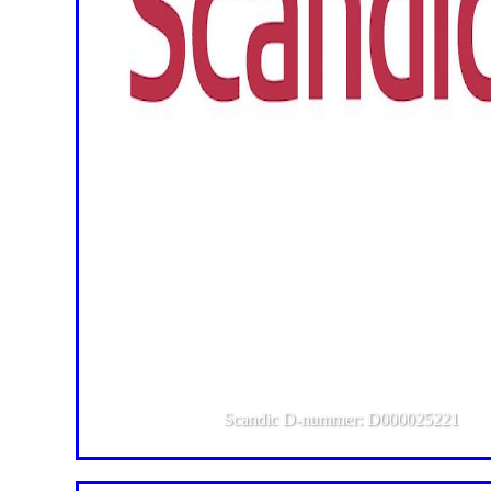
Scandic D-nummer: D000025221