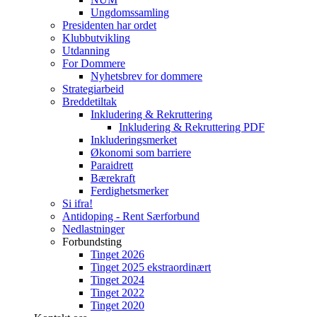
Ungdomssamling
Presidenten har ordet
Klubbutvikling
Utdanning
For Dommere
Nyhetsbrev for dommere
Strategiarbeid
Breddetiltak
Inkludering & Rekruttering
Inkludering & Rekruttering PDF
Inkluderingsmerket
Økonomi som barriere
Paraidrett
Bærekraft
Ferdighetsmerker
Si ifra!
Antidoping - Rent Særforbund
Nedlastninger
Forbundsting
Tinget 2026
Tinget 2025 ekstraordinært
Tinget 2024
Tinget 2022
Tinget 2020