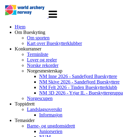
Veksle
navigasjon
Hjem
Om Bueskyting
Om sporten
Kart over Bueskytterklubber
Konkurranser
Terminliste
Lover og regler
Norske rekorder
Norgesmesterskap
NM Inne 2026 - Sandefjord Bueskyttere
NM Skive 2026 - Sandefjord Bueskyttere
NM Felt 2026 - Tinden Bueskytterklubb
NM 3D 2026 - Yrjar IL - Bueskyttergruppa
Norgescupen
Toppidrett
Landslagsoversikt
Informasjon
Temasider
Barne- og ungdomsidrett
Juniorserien
NUM