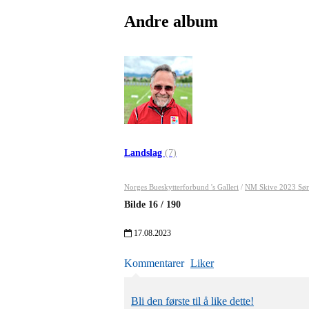
Andre album
Landslag
(7)
Norges Bueskytterforbund 's Galleri
/
NM Skive 2023 Sø
Bilde
16
/
190
17.08.2023
Kommentarer
Liker
Bli den første til å like dette!