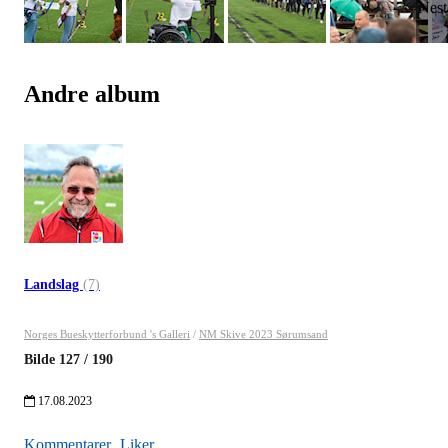
Andre album
Landslag
(7)
Norges Bueskytterforbund 's Galleri
/
NM Skive 2023 Sørumsand
Bilde
127
/
190
17.08.2023
Kommentarer
Liker