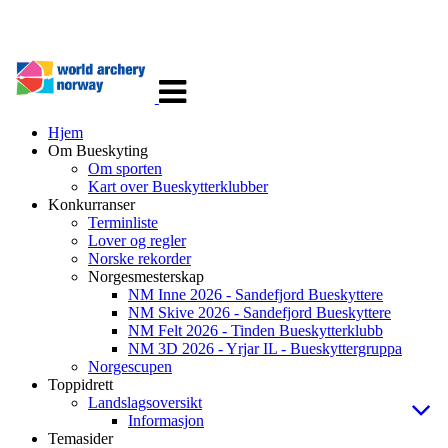
Veksle
navigasjon
Hjem
Om Bueskyting
Om sporten
Kart over Bueskytterklubber
Konkurranser
Terminliste
Lover og regler
Norske rekorder
Norgesmesterskap
NM Inne 2026 - Sandefjord Bueskyttere
NM Skive 2026 - Sandefjord Bueskyttere
NM Felt 2026 - Tinden Bueskytterklubb
NM 3D 2026 - Yrjar IL - Bueskyttergruppa
Norgescupen
Toppidrett
Landslagsoversikt
Informasjon
Temasider