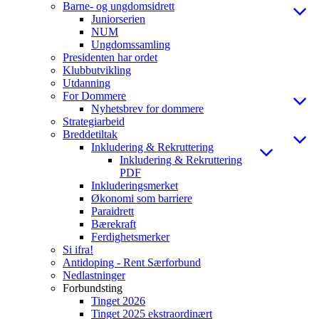
Barne- og ungdomsidrett
Juniorserien
NUM
Ungdomssamling
Presidenten har ordet
Klubbutvikling
Utdanning
For Dommere
Nyhetsbrev for dommere
Strategiarbeid
Breddetiltak
Inkludering & Rekruttering
Inkludering & Rekruttering
PDF
Inkluderingsmerket
Økonomi som barriere
Paraidrett
Bærekraft
Ferdighetsmerker
Si ifra!
Antidoping - Rent Særforbund
Nedlastninger
Forbundsting
Tinget 2026
Tinget 2025 ekstraordinært