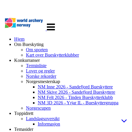
Veksle
navigasjon
Hjem
Om Bueskyting
Om sporten
Kart over Bueskytterklubber
Konkurranser
Terminliste
Lover og regler
Norske rekorder
Norgesmesterskap
NM Inne 2026 - Sandefjord Bueskyttere
NM Skive 2026 - Sandefjord Bueskyttere
NM Felt 2026 - Tinden Bueskytterklubb
NM 3D 2026 - Yrjar IL - Bueskyttergruppa
Norgescupen
Toppidrett
Landslagsoversikt
Informasjon
Temasider