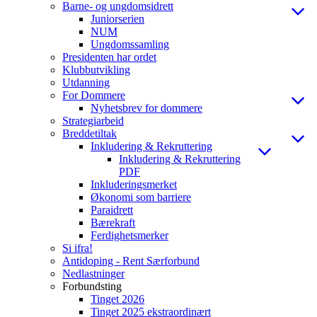
Barne- og ungdomsidrett
Juniorserien
NUM
Ungdomssamling
Presidenten har ordet
Klubbutvikling
Utdanning
For Dommere
Nyhetsbrev for dommere
Strategiarbeid
Breddetiltak
Inkludering & Rekruttering
Inkludering & Rekruttering
PDF
Inkluderingsmerket
Økonomi som barriere
Paraidrett
Bærekraft
Ferdighetsmerker
Si ifra!
Antidoping - Rent Særforbund
Nedlastninger
Forbundsting
Tinget 2026
Tinget 2025 ekstraordinært