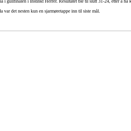
 i gullfinalen i Instinkt Herrer. Resultatet ble til slutt 31-24, etter å h
 var det nesten kun en sjarmøretappe inn til siste mål.