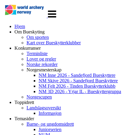
Veksle
navigasjon
Hjem
Om Bueskyting
Om sporten
Kart over Bueskytterklubber
Konkurranser
Terminliste
Lover og regler
Norske rekorder
Norgesmesterskap
NM Inne 2026 - Sandefjord Bueskyttere
NM Skive 2026 - Sandefjord Bueskyttere
NM Felt 2026 - Tinden Bueskytterklubb
NM 3D 2026 - Yrjar IL - Bueskyttergruppa
Norgescupen
Toppidrett
Landslagsoversikt
Informasjon
Temasider
Barne- og ungdomsidrett
Juniorserien
NUM