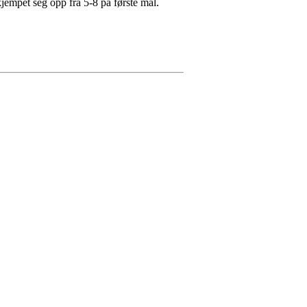
a kjempet seg opp fra 5-8 på første mål.