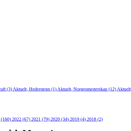
aft (3)
Aktuelt, Hederstegn (1)
Aktuelt, Norgesmesterskap (12)
Aktuelt
 (160)
2022 (67)
2021 (79)
2020 (34)
2019 (4)
2018 (2)