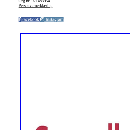
Org.nr. 971483954
Personvernerklæring
Facebook
Instagram