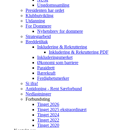
Ungdomssamling
Presidenten har ordet
Klubbutvikling
Utdanning
For Dommere
Nyhetsbrev for dommere
Strategiarbeid
Breddetiltak
Inkludering & Rekruttering
Inkludering & Rekruttering PDF
Inkluderingsmerket
Økonomi som barriere
Paraidrett
Bærekraft
Ferdighetsmerker
Si ifra!
Antidoping - Rent Særforbund
Nedlastninger
Forbundsting
Tinget 2026
Tinget 2025 ekstraordinært
Tinget 2024
Tinget 2022
Tinget 2020