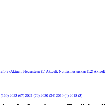
aft (3)
Aktuelt, Hederstegn (1)
Aktuelt, Norgesmesterskap (12)
Aktuelt
 (160)
2022 (67)
2021 (79)
2020 (34)
2019 (4)
2018 (2)