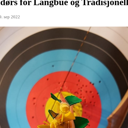
ndørs for Langbue og Tradisjonell
9. sep 2022