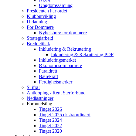
Ungdomssamling
Presidenten har ordet
Klubbutvikling
Utdanning
For Dommere
Nyhetsbrev for dommere
Strategiarbeid
Breddetiltak
Inkludering & Rekruttering
Inkludering & Rekruttering PDF
Inkluderingsmerket
Økonomi som barriere
Paraidrett
Bærekraft
Ferdighetsmerker
Si ifra!
Antidoping - Rent Særforbund
Nedlastninger
Forbundsting
Tinget 2026
Tinget 2025 ekstraordinært
Tinget 2024
Tinget 2022
Tinget 2020