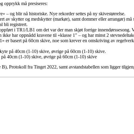
og opprykk må presiseres:
e» – og blir nå historiske. Nye rekorder settes på ny skivestørrelse.
nert av skytter og medskytter (markør), samt dommer eller arrangør) må 
 bli registrert.
tå oppført i TR1/LB1 om det var der man skjøt forrige innendørssesong. 
 ikke har oppnådd kravene til «klasse 1″ – og har minst 2 stevnedeltake
 er basert på 60cm skive, noe som krever en omskriving av regelverket. 
kyte på 40cm (1-10) skive, øvrige på 60cm (1-10) skive.
e på 40cm (1-10) skive, øvrige på 60cm (1-10) skive
te B), Protokoll fra Tinget 2022, samt avstandstabellen som ligger tilg