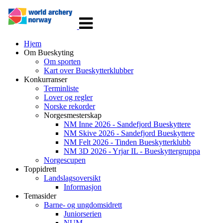
Veksle
navigasjon
Hjem
Om Bueskyting
Om sporten
Kart over Bueskytterklubber
Konkurranser
Terminliste
Lover og regler
Norske rekorder
Norgesmesterskap
NM Inne 2026 - Sandefjord Bueskyttere
NM Skive 2026 - Sandefjord Bueskyttere
NM Felt 2026 - Tinden Bueskytterklubb
NM 3D 2026 - Yrjar IL - Bueskyttergruppa
Norgescupen
Toppidrett
Landslagsoversikt
Informasjon
Temasider
Barne- og ungdomsidrett
Juniorserien
NUM