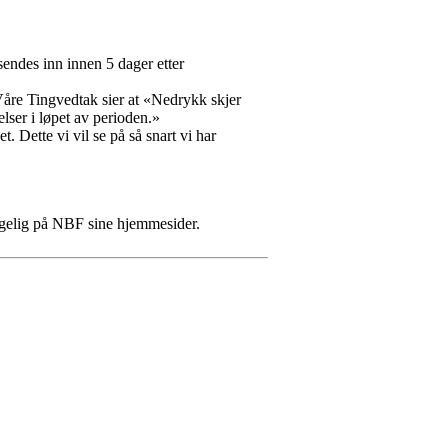
sendes inn innen 5 dager etter
Våre Tingvedtak sier at «Nedrykk skjer
lser i løpet av perioden.»
Dette vi vil se på så snart vi har
jengelig på NBF sine hjemmesider.