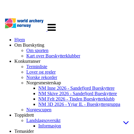
Veksle
navigasjon
Hjem
Om Bueskyting
Om sporten
Kart over Bueskytterklubber
Konkurranser
Terminliste
Lover og regler
Norske rekorder
Norgesmesterskap
NM Inne 2026 - Sandefjord Bueskyttere
NM Skive 2026 - Sandefjord Bueskyttere
NM Felt 2026 - Tinden Bueskytterklubb
NM 3D 2026 - Yrjar IL - Bueskyttergruppa
Norgescupen
Toppidrett
Landslagsoversikt
Informasjon
Temasider