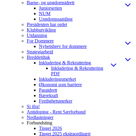
Barne- og ungdomsidrett
Juniorserien
NUM
Ungdomssamling
Presidenten har ordet
Klubbutvikling
Utdanning
For Dommere
Nyhetsbrev for dommere
Strategiarbeid
Breddetiltak
Inkludering & Rekruttering
Inkludering & Rekruttering
PDF
Inkluderingsmerket
Økonomi som barriere
Paraidrett
Bærekraft
Ferdighetsmerker
Si ifra!
Antidoping - Rent Særforbund
Nedlastninger
Forbundsting
Tinget 2026
Tinget 2025 ekstraordinært