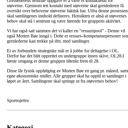
Grenlederens sentrale oppgave er å være et kontaktledd for
utøverne. Gjennom tett kontakt med utøverne skal grenlederen få
oversikt over behovene utøverne faktisk har. Utfra denne prosessen
skal samlingenes innhold defineres. Hensikten er altså at utøvernes
behov skal stå i sentrum og være førende for gruppens aktivitet.
Vi har også satt sammen det vi kaller en “ressurspool” - Denne vil
også Morten Bøe inngå i. Dette er ressurs-/kompetansepersoner so
grenlederne kan trekke på ifm. med samlinger.
Et av forbundets strategiske mål er å jobbe for deltagelse i OL.
Derfor har det blitt opprettet en undergruppe innen skive, OL28.I
første omgang er denne gruppen tiltenkt frem til 28.
Disse får fysisk oppfølging av Morten Bøe en gang pr. måned, sam
egne økonomiske midler. Alle grupper skal ha opptil to samlinger i
løpet av året. Samlingene skal springe ut fra utøvernes behov!
Sportssjefen
Kategori