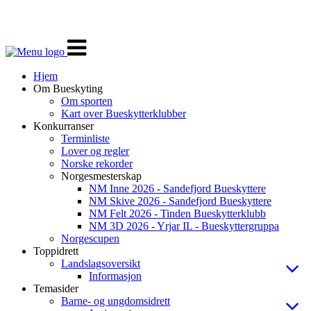
Veksle
navigasjon
Hjem
Om Bueskyting
Om sporten
Kart over Bueskytterklubber
Konkurranser
Terminliste
Lover og regler
Norske rekorder
Norgesmesterskap
NM Inne 2026 - Sandefjord Bueskyttere
NM Skive 2026 - Sandefjord Bueskyttere
NM Felt 2026 - Tinden Bueskytterklubb
NM 3D 2026 - Yrjar IL - Bueskyttergruppa
Norgescupen
Toppidrett
Landslagsoversikt
Informasjon
Temasider
Barne- og ungdomsidrett