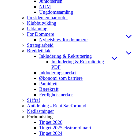
Juniorserien
NUM
Ungdomssamling
Presidenten har ordet
Klubbutvikling
Utdanning
For Dommere
Nyhetsbrev for dommere
Strategiarbeid
Breddetiltak
Inkludering & Rekruttering
Inkludering & Rekruttering
PDF
Inkluderingsmerket
Økonomi som barriere
Paraidrett
Bærekraft
Ferdighetsmerker
Si ifra!
Antidoping - Rent Særforbund
Nedlastninger
Forbundsting
Tinget 2026
Tinget 2025 ekstraordinært
Tinget 2024