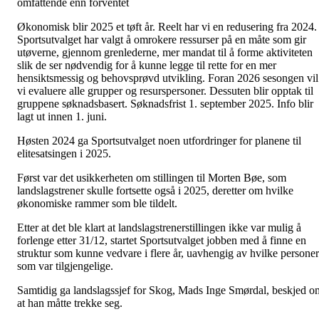
omfattende enn forventet
Økonomisk blir 2025 et tøft år. Reelt har vi en redusering fra 2024.
Sportsutvalget har valgt å omrokere ressurser på en måte som gir
utøverne, gjennom grenlederne, mer mandat til å forme aktiviteten
slik de ser nødvendig for å kunne legge til rette for en mer
hensiktsmessig og behovsprøvd utvikling. Foran 2026 sesongen vil
vi evaluere alle grupper og resurspersoner. Dessuten blir opptak til
gruppene søknadsbasert. Søknadsfrist 1. september 2025. Info blir
lagt ut innen 1. juni.
Høsten 2024 ga Sportsutvalget noen utfordringer for planene til
elitesatsingen i 2025.
Først var det usikkerheten om stillingen til Morten Bøe, som
landslagstrener skulle fortsette også i 2025, deretter om hvilke
økonomiske rammer som ble tildelt.
Etter at det ble klart at landslagstrenerstillingen ikke var mulig å
forlenge etter 31/12, startet Sportsutvalget jobben med å finne en
struktur som kunne vedvare i flere år, uavhengig av hvilke personer
som var tilgjengelige.
Samtidig ga landslagssjef for Skog, Mads Inge Smørdal, beskjed o
at han måtte trekke seg.