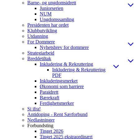
Barne- og ungdomsidrett
Juniorserien
NUM
Ungdomssamling
Presidenten har ordet
Klubbutvikling
Utdanning
For Dommere
Nyhetsbrev for dommere
Strategiarbeid
Breddetiltak
Inkludering & Rekruttering
Inkludering & Rekruttering
PDF
Inkluderingsmerket
Økonomi som barriere
Paraidrett
Bærekraft
Ferdighetsmerker
Si ifra!
Antidoping - Rent Særforbund
Nedlastninger
Forbundsting
Tinget 2026
Tinget 2025 ekstraordinært