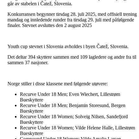
går av stabelen i
Čatež
, Slovenia.
Konkurransen begynner tirsdag 28. juli 2025, med offisiell trening
mandag og innledende runder fra tirsdag 29. juli med påfølgende
finaler. Stevnet avsluttes den 2 august 2025
Youth cup stevnet i Slovenia avholdes i byen
Čatež, Slovenia
.
Det deltar 394 skyttere sammen med 109 lagledere og andre fra til
sammen 37 nasjoner.
Norge stiller i disse klassene med følgende utøvere:
Recurve Under 18 Men; Even Wiechert, Lillestrøm
Bueskyttere
Recurve Under 18 Men; Benjamin Storesund, Bergen
Bueskyttere
Recurve Under 18 Women; Solveig Nilsen, Sandefjord
Bueskyttere
Recurve Under 18 Women; Vilde Helene Halle, Lillestrøm
Bueskyttere
Compound Under 18 Women; Vilde Amalie Larsen,