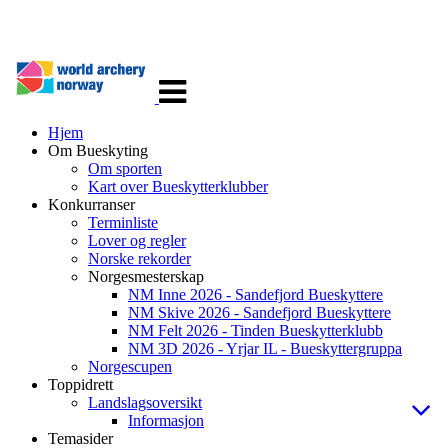
Veksle
navigasjon
Hjem
Om Bueskyting
Om sporten
Kart over Bueskytterklubber
Konkurranser
Terminliste
Lover og regler
Norske rekorder
Norgesmesterskap
NM Inne 2026 - Sandefjord Bueskyttere
NM Skive 2026 - Sandefjord Bueskyttere
NM Felt 2026 - Tinden Bueskytterklubb
NM 3D 2026 - Yrjar IL - Bueskyttergruppa
Norgescupen
Toppidrett
Landslagsoversikt
Informasjon
Temasider