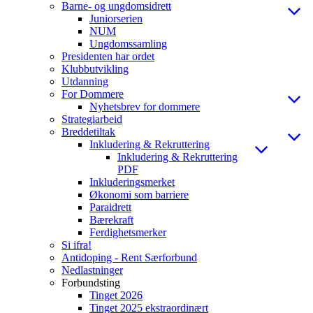
Barne- og ungdomsidrett
Juniorserien
NUM
Ungdomssamling
Presidenten har ordet
Klubbutvikling
Utdanning
For Dommere
Nyhetsbrev for dommere
Strategiarbeid
Breddetiltak
Inkludering & Rekruttering
Inkludering & Rekruttering
PDF
Inkluderingsmerket
Økonomi som barriere
Paraidrett
Bærekraft
Ferdighetsmerker
Si ifra!
Antidoping - Rent Særforbund
Nedlastninger
Forbundsting
Tinget 2026
Tinget 2025 ekstraordinært