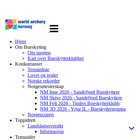
Veksle
navigasjon
Hjem
Om Bueskyting
Om sporten
Kart over Bueskytterklubber
Konkurranser
Terminliste
Lover og regler
Norske rekorder
Norgesmesterskap
NM Inne 2026 - Sandefjord Bueskyttere
NM Skive 2026 - Sandefjord Bueskyttere
NM Felt 2026 - Tinden Bueskytterklubb
NM 3D 2026 - Yrjar IL - Bueskyttergruppa
Norgescupen
Toppidrett
Landslagsoversikt
Informasjon
Temasider