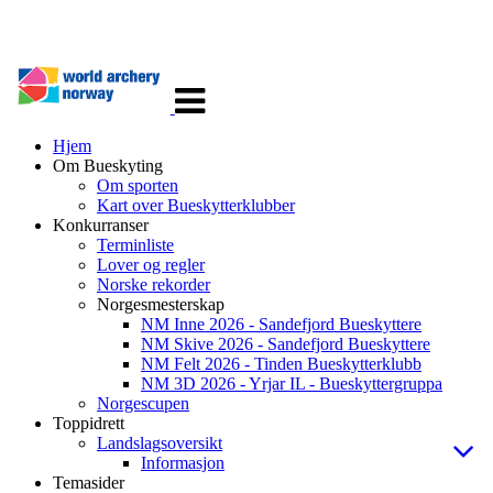
Veksle
navigasjon
Hjem
Om Bueskyting
Om sporten
Kart over Bueskytterklubber
Konkurranser
Terminliste
Lover og regler
Norske rekorder
Norgesmesterskap
NM Inne 2026 - Sandefjord Bueskyttere
NM Skive 2026 - Sandefjord Bueskyttere
NM Felt 2026 - Tinden Bueskytterklubb
NM 3D 2026 - Yrjar IL - Bueskyttergruppa
Norgescupen
Toppidrett
Landslagsoversikt
Informasjon
Temasider