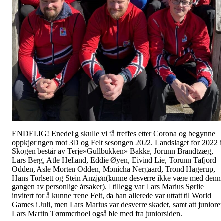
ENDELIG! Enedelig skulle vi få treffes etter Corona og begynne
oppkjøringen mot 3D og Felt sesongen 2022. Landslaget for 2022 
Skogen består av Terje»Gullbukken» Bakke, Jorunn Brandtzæg,
Lars Berg, Atle Helland, Eddie Øyen, Eivind Lie, Torunn Tafjord
Odden, Asle Morten Odden, Monicha Nergaard, Trond Hagerup,
Hans Torlsett og Stein Anzjøn(kunne desverre ikke være med denn
gangen av personlige årsaker). I tillegg var Lars Marius Sørlie
invitert for å kunne trene Felt, da han allerede var uttatt til World
Games i Juli, men Lars Marius var desverre skadet, samt att juniore
Lars Martin Tømmerhoel også ble med fra juniorsiden.