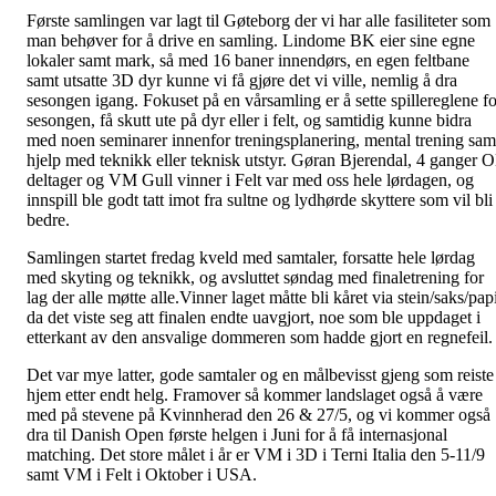
Første samlingen var lagt til Gøteborg der vi har alle fasiliteter som
man behøver for å drive en samling. Lindome BK eier sine egne
lokaler samt mark, så med 16 baner innendørs, en egen feltbane
samt utsatte 3D dyr kunne vi få gjøre det vi ville, nemlig å dra
sesongen igang. Fokuset på en vårsamling er å sette spillereglene fo
sesongen, få skutt ute på dyr eller i felt, og samtidig kunne bidra
med noen seminarer innenfor treningsplanering, mental trening sam
hjelp med teknikk eller teknisk utstyr. Gøran Bjerendal, 4 ganger 
deltager og VM Gull vinner i Felt var med oss hele lørdagen, og
innspill ble godt tatt imot fra sultne og lydhørde skyttere som vil bli
bedre.
Samlingen startet fredag kveld med samtaler, forsatte hele lørdag
med skyting og teknikk, og avsluttet søndag med finaletrening for
lag der alle møtte alle.Vinner laget måtte bli kåret via stein/saks/pap
da det viste seg att finalen endte uavgjort, noe som ble uppdaget i
etterkant av den ansvalige dommeren som hadde gjort en regnefeil.
Det var mye latter, gode samtaler og en målbevisst gjeng som reiste
hjem etter endt helg. Framover så kommer landslaget også å være
med på stevene på Kvinnherad den 26 & 27/5, og vi kommer også
dra til Danish Open første helgen i Juni for å få internasjonal
matching. Det store målet i år er VM i 3D i Terni Italia den 5-11/9
samt VM i Felt i Oktober i USA.