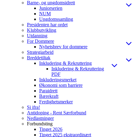
Barne- og ungdomsidrett
Juniorserien
NUM
Ungdomssamling
Presidenten har ordet
Klubbutvikling
Utdanning
For Dommere
Nyhetsbrev for dommere
Strategiarbeid
Breddetiltak
Inkludering & Rekruttering
Inkludering & Rekruttering
PDF
Inkluderingsmerket
Økonomi som barriere
Paraidrett
Bærekraft
Ferdighetsmerker
Si ifra!
Antidoping - Rent Særforbund
Nedlastninger
Forbundsting
Tinget 2026
Tinget 2025 ekstraordinært