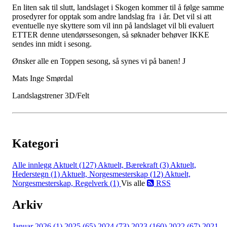
En liten sak til slutt, landslaget i Skogen kommer til å følge samme
prosedyrer for opptak som andre landslag fra i år. Det vil si att
eventuelle nye skyttere som vil inn på landslaget vil bli evaluert
ETTER denne utendørssesongen, så søknader behøver IKKE
sendes inn midt i sesong.
Ønsker alle en Toppen sesong, så synes vi på banen! J
Mats Inge Smørdal
Landslagstrener 3D/Felt
Kategori
Alle innlegg
Aktuelt (127)
Aktuelt, Bærekraft (3)
Aktuelt,
Hederstegn (1)
Aktuelt, Norgesmesterskap (12)
Aktuelt,
Norgesmesterskap, Regelverk (1)
Vis alle
RSS
Arkiv
Januar 2026 (1)
2025 (65)
2024 (73)
2023 (160)
2022 (67)
2021