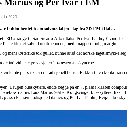
rs Marius og Per Ivar i EM
. okt 2023
var Pahlm hentet hjem sølvmedaljen i lag fra 3D EM i Italia.
 i 3D arrangert i San Sicario Alto i Italia. Per Ivar Pahlm, Eivind Lie o
nde finale ble det sølv til nordmennene, med knappest mulig margin.
, og mens Østerrike tok gullet, kunne altså det norske laget smykke s
e gode individuelle prestasjoner hos resten av skytterne.
 en femte plass i klassen tradisjonell herrer. Bakke stilte i konkurrans
Øyen, Laugen bueskyttere, endte begge på en 7. plass i klassen compo
en barebow damer, Lars Marius Sørlie, Kongsvinger bueskyttere, fikk 11
. plass i klassen tradisjonell damer, og Per Ivar Pahlm, Bergen bueskytt