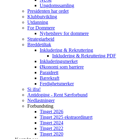
Ungdomssamling
Presidenten har ordet
Klubbutvikling
Utdanning
For Dommere
Nyhetsbrev for dommere
Strategiarbeid
Breddetiltak
Inkludering & Rekruttering
Inkludering & Rekruttering PDF
Inkluderingsmerket
Økonomi som barriere
Paraidrett
Bærekraft
Ferdighetsmerker
Si ifra!
Antidoping - Rent Særforbund
Nedlastninger
Forbundsting
Tinget 2026
Tinget 2025 ekstraordinært
Tinget 2024
Tinget 2022
Tinget 2020