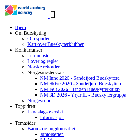
Veksle
navigasjon
Hjem
Om Bueskyting
Om sporten
Kart over Bueskytterklubber
Konkurranser
Terminliste
Lover og regler
Norske rekorder
Norgesmesterskap
NM Inne 2026 - Sandefjord Bueskyttere
NM Skive 2026 - Sandefjord Bueskyttere
NM Felt 2026 - Tinden Bueskytterklubb
NM 3D 2026 - Yrjar IL - Bueskyttergruppa
Norgescupen
Toppidrett
Landslagsoversikt
Informasjon
Temasider
Barne- og ungdomsidrett
Juniorserien
NUM