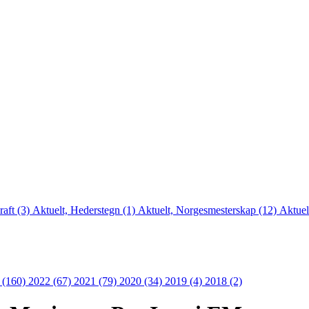
raft (3)
Aktuelt, Hederstegn (1)
Aktuelt, Norgesmesterskap (12)
Aktuel
 (160)
2022 (67)
2021 (79)
2020 (34)
2019 (4)
2018 (2)