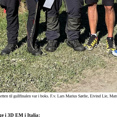
illetten til gullfinalen var i boks. F.v. Lars Marius Sørlie, Eivind Lie, 
e i 3D EM i Italia: