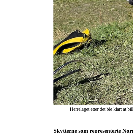
Herrelaget etter det ble klart at b
Skytterne som representerte Norg