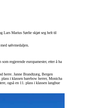
g Lars Marius Sørlie skjøt seg helt til
eg med sølvmedaljen.
en som regjerende europamester, etter å ha
und herre. Janne Brandtzæg, Bergen
. plass i klassen barebow herrer, Monicha
ere, også en 11. plass i klassen langbue