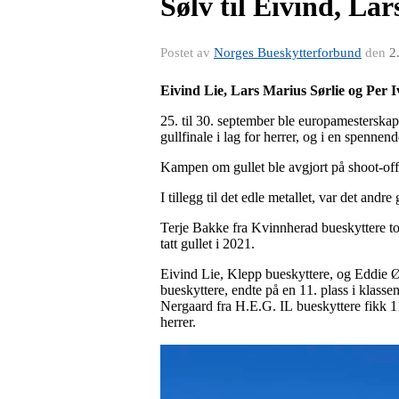
Sølv til Eivind, La
Postet av
Norges Bueskytterforbund
den
2
Eivind Lie, Lars Marius Sørlie og Per I
25. til 30. september ble europamesterskapet
gullfinale i lag for herrer, og i en spenne
Kampen om gullet ble avgjort på shoot-off
I tillegg til det edle metallet, var det andr
Terje Bakke fra Kvinnherad bueskyttere tok
tatt gullet i 2021.
Eivind Lie, Klepp bueskyttere, og Eddie 
bueskyttere, endte på en 11. plass i klass
Nergaard fra H.E.G. IL bueskyttere fikk 11
herrer.