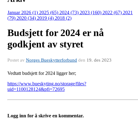
Januar 2026 (1)
2025 (65)
2024 (73)
2023 (160)
2022 (67)
2021
(79)
2020 (34)
2019 (4)
2018 (2)
Budsjett for 2024 er nå
godkjent av styret
Postet av
Norges Bueskytterforbund
den
19. des 2023
Vedtatt budsjett for 2024 ligger her;
https://www.bueskyting.no/storage/files?
uid=1100128124&pfi=72695
Logg inn for å skrive en kommentar.