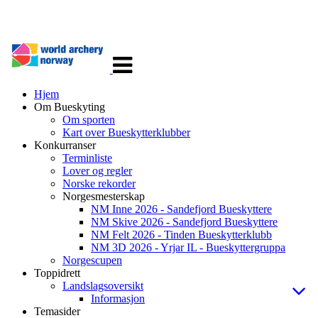
Veksle
navigasjon
Hjem
Om Bueskyting
Om sporten
Kart over Bueskytterklubber
Konkurranser
Terminliste
Lover og regler
Norske rekorder
Norgesmesterskap
NM Inne 2026 - Sandefjord Bueskyttere
NM Skive 2026 - Sandefjord Bueskyttere
NM Felt 2026 - Tinden Bueskytterklubb
NM 3D 2026 - Yrjar IL - Bueskyttergruppa
Norgescupen
Toppidrett
Landslagsoversikt
Informasjon
Temasider