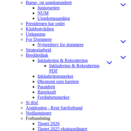
Barne- og ungdomsidrett
Juniorserien
NUM
Ungdomssamling
Presidenten har ordet
Klubbutvikling
Utdanning
For Dommere
Nyhetsbrev for dommere
Strategiarbeid
Breddetiltak
Inkludering & Rekruttering
Inkludering & Rekruttering
PDF
Inkluderingsmerket
Økonomi som barriere
Paraidrett
Bærekraft
Ferdighetsmerker
Si ifra!
Antidoping - Rent Særforbund
Nedlastninger
Forbundsting
Tinget 2026
Tinget 2025 ekstraordinært