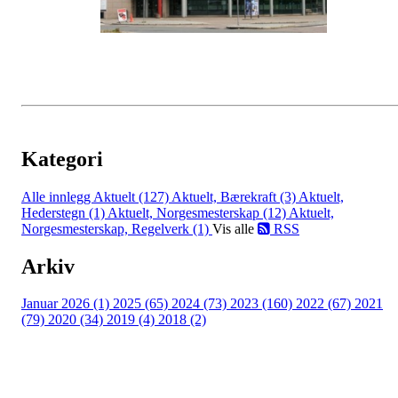
Kategori
Alle innlegg
Aktuelt (127)
Aktuelt, Bærekraft (3)
Aktuelt,
Hederstegn (1)
Aktuelt, Norgesmesterskap (12)
Aktuelt,
Norgesmesterskap, Regelverk (1)
Vis alle
RSS
Arkiv
Januar 2026 (1)
2025 (65)
2024 (73)
2023 (160)
2022 (67)
2021
(79)
2020 (34)
2019 (4)
2018 (2)