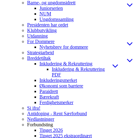
Barne- og ungdomsidrett
Juniorserien
NUM
Ungdomssamling
Presidenten har ordet
Klubbutvikling
Utdanning
For Dommere
Nyhetsbrev for dommere
Strategiarbeid
Breddetiltak
Inkludering & Rekruttering
Inkludering & Rekruttering
PDF
Inkluderingsmerket
Økonomi som barriere
Paraidrett
Bærekraft
Ferdighetsmerker
Si ifra!
Antidoping - Rent Særforbund
Nedlastninger
Forbundsting
Tinget 2026
Tinget 2025 ekstraordinært