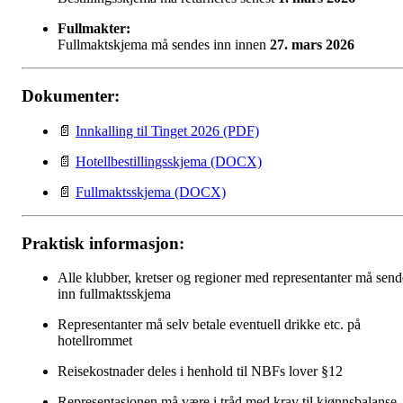
Fullmakter:
Fullmaktskjema må sendes inn innen
27. mars 2026
Dokumenter:
📄
Innkalling til Tinget 2026 (PDF)
📄
Hotellbestillingsskjema (DOCX)
📄
Fullmaktsskjema (DOCX)
Praktisk informasjon:
Alle klubber, kretser og regioner med representanter må send
inn fullmaktsskjema
Representanter må selv betale eventuell drikke etc. på
hotellrommet
Reisekostnader deles i henhold til NBFs lover §12
Representasjonen må være i tråd med krav til kjønnsbalanse