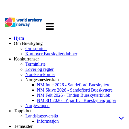
Veksle
navigasjon
Hjem
Om Bueskyting
Om sporten
Kart over Bueskytterklubber
Konkurranser
Terminliste
Lover og regler
Norske rekorder
Norgesmesterskap
NM Inne 2026 - Sandefjord Bueskyttere
NM Skive 2026 - Sandefjord Bueskyttere
NM Felt 2026 - Tinden Bueskytterklubb
NM 3D 2026 - Yrjar IL - Bueskyttergruppa
Norgescupen
Toppidrett
Landslagsoversikt
Informasjon
Temasider