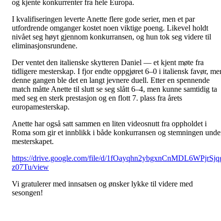
og kjente konkurrenter fra hele Europa.
I kvalifiseringen leverte Anette flere gode serier, men et par
utfordrende omganger kostet noen viktige poeng. Likevel holdt
nivået seg høyt gjennom konkurransen, og hun tok seg videre til
eliminasjonsrundene.
Der ventet den italienske skytteren Daniel — et kjent møte fra
tidligere mesterskap. I fjor endte oppgjøret 6–0 i italiensk favør, me
denne gangen ble det en langt jevnere duell. Etter en spennende
match måtte Anette til slutt se seg slått 6–4, men kunne samtidig ta
med seg en sterk prestasjon og en flott 7. plass fra årets
europamesterskap.
Anette har også satt sammen en liten videosnutt fra oppholdet i
Roma som gir et innblikk i både konkurransen og stemningen unde
mesterskapet.
https://drive.google.com/file/d/1fOayqhn2ybgxnCnMDL6WPjrSjq
z07Tu/view
Vi gratulerer med innsatsen og ønsker lykke til videre med
sesongen!