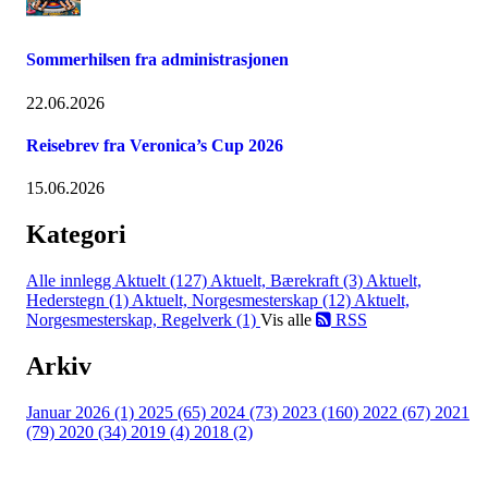
Sommerhilsen fra administrasjonen
22.06.2026
Reisebrev fra Veronica’s Cup 2026
15.06.2026
Kategori
Alle innlegg
Aktuelt (127)
Aktuelt, Bærekraft (3)
Aktuelt,
Hederstegn (1)
Aktuelt, Norgesmesterskap (12)
Aktuelt,
Norgesmesterskap, Regelverk (1)
Vis alle
RSS
Arkiv
Januar 2026 (1)
2025 (65)
2024 (73)
2023 (160)
2022 (67)
2021
(79)
2020 (34)
2019 (4)
2018 (2)