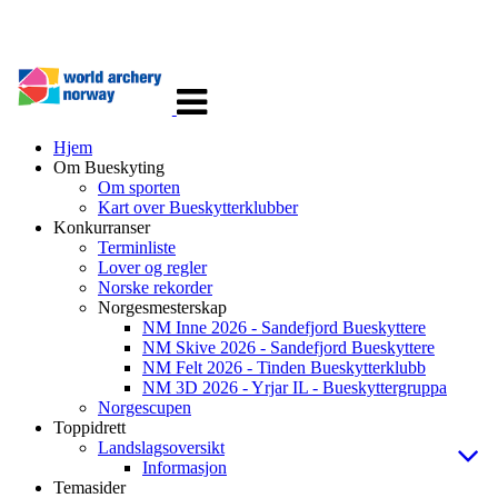
Veksle
navigasjon
Hjem
Om Bueskyting
Om sporten
Kart over Bueskytterklubber
Konkurranser
Terminliste
Lover og regler
Norske rekorder
Norgesmesterskap
NM Inne 2026 - Sandefjord Bueskyttere
NM Skive 2026 - Sandefjord Bueskyttere
NM Felt 2026 - Tinden Bueskytterklubb
NM 3D 2026 - Yrjar IL - Bueskyttergruppa
Norgescupen
Toppidrett
Landslagsoversikt
Informasjon
Temasider