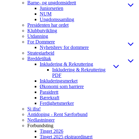
Barne- og ungdomsidrett
Juniorserien
NUM
Ungdomssamling
Presidenten har ordet
Klubbutvikling
Utdanning
For Dommere
Nyhetsbrev for dommere
Strategiarbeid
Breddetiltak
Inkludering & Rekruttering
Inkludering & Rekruttering
PDF
Inkluderingsmerket
Økonomi som barriere
Paraidrett
Bærekraft
Ferdighetsmerker
Si ifra!
Antidoping - Rent Særforbund
Nedlastninger
Forbundsting
Tinget 2026
Tinget 2025 ekstraordinært