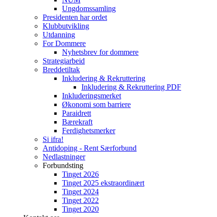
Ungdomssamling
Presidenten har ordet
Klubbutvikling
Utdanning
For Dommere
Nyhetsbrev for dommere
Strategiarbeid
Breddetiltak
Inkludering & Rekruttering
Inkludering & Rekruttering PDF
Inkluderingsmerket
Økonomi som barriere
Paraidrett
Bærekraft
Ferdighetsmerker
Si ifra!
Antidoping - Rent Særforbund
Nedlastninger
Forbundsting
Tinget 2026
Tinget 2025 ekstraordinært
Tinget 2024
Tinget 2022
Tinget 2020