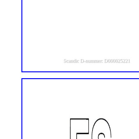
Scandic D-nummer: D000025221