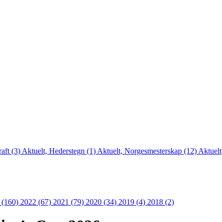
aft (3)
Aktuelt, Hederstegn (1)
Aktuelt, Norgesmesterskap (12)
Aktuelt
 (160)
2022 (67)
2021 (79)
2020 (34)
2019 (4)
2018 (2)