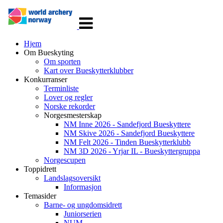
Veksle
navigasjon
Hjem
Om Bueskyting
Om sporten
Kart over Bueskytterklubber
Konkurranser
Terminliste
Lover og regler
Norske rekorder
Norgesmesterskap
NM Inne 2026 - Sandefjord Bueskyttere
NM Skive 2026 - Sandefjord Bueskyttere
NM Felt 2026 - Tinden Bueskytterklubb
NM 3D 2026 - Yrjar IL - Bueskyttergruppa
Norgescupen
Toppidrett
Landslagsoversikt
Informasjon
Temasider
Barne- og ungdomsidrett
Juniorserien
NUM